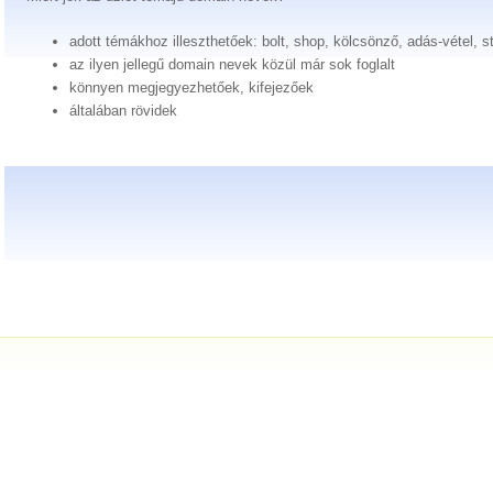
adott témákhoz illeszthetőek: bolt, shop, kölcsönző, adás-vétel, s
az ilyen jellegű domain nevek közül már sok foglalt
könnyen megjegyezhetőek, kifejezőek
általában rövidek