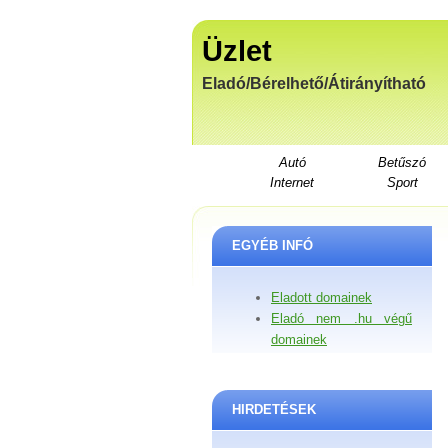
Üzlet
Eladó/Bérelhető/Átirányítható
Autó
Betűszó
Internet
Sport
EGYÉB INFÓ
Eladott domainek
Eladó nem .hu végű
domainek
HIRDETÉSEK