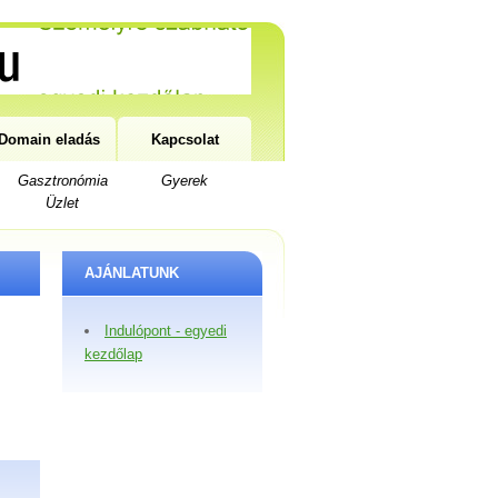
Domain eladás
Kapcsolat
Gasztronómia
Gyerek
Üzlet
AJÁNLATUNK
Indulópont - egyedi
kezdőlap