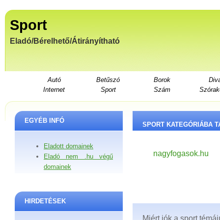
Sport
Eladó/Bérelhető/Átirányítható
Autó
Betűszó
Borok
Div
Internet
Sport
Szám
Szórak
EGYÉB INFÓ
SPORT KATEGÓRIÁBA T
Eladott domainek
nagyfogasok.hu
Eladó nem .hu végű
domainek
HIRDETÉSEK
Miért jók a sport tém