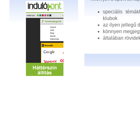
speciális témák
klubok
az ilyen jellegű
könnyen megjegy
általában rövide