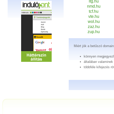
ltg.hu
nmd.hu
tcf.hu
vte.hu
wol.hu
zaz.hu
zup.hu
Miért jók a betűszó domai
könnyen megjegyez
általában valaminek 
többféle kifejezés rö