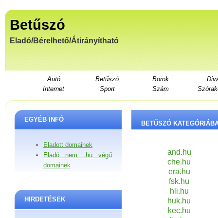
Betűszó
Eladó/Bérelhető/Átirányítható
Autó
Betűszó
Borok
Div
Internet
Sport
Szám
Szórak
EGYÉB INFÓ
BETŰSZÓ KATEGÓRIÁBA
Eladott domainek
and.hu
Eladó nem .hu végű
che.hu
domainek
era.hu
fsk.hu
hli.hu
HIRDETÉSEK
huk.hu
kec.hu