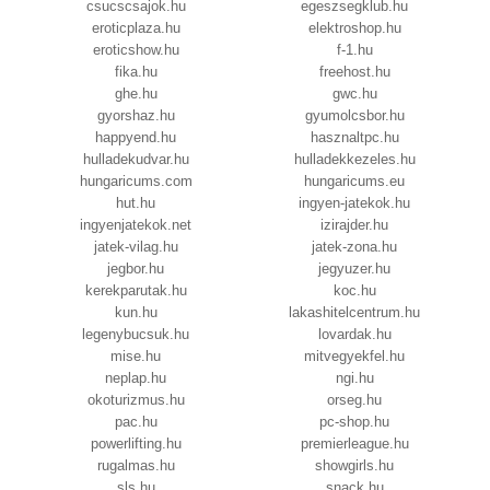
csucscsajok.hu
egeszsegklub.hu
eroticplaza.hu
elektroshop.hu
eroticshow.hu
f-1.hu
fika.hu
freehost.hu
ghe.hu
gwc.hu
gyorshaz.hu
gyumolcsbor.hu
happyend.hu
hasznaltpc.hu
hulladekudvar.hu
hulladekkezeles.hu
hungaricums.com
hungaricums.eu
hut.hu
ingyen-jatekok.hu
ingyenjatekok.net
izirajder.hu
jatek-vilag.hu
jatek-zona.hu
jegbor.hu
jegyuzer.hu
kerekparutak.hu
koc.hu
kun.hu
lakashitelcentrum.hu
legenybucsuk.hu
lovardak.hu
mise.hu
mitvegyekfel.hu
neplap.hu
ngi.hu
okoturizmus.hu
orseg.hu
pac.hu
pc-shop.hu
powerlifting.hu
premierleague.hu
rugalmas.hu
showgirls.hu
sls.hu
snack.hu