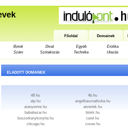
evek
Főoldal
Domainek
Borok
Divat
Egyéb
Erotika
Szám
Szórakozás
Technika
Utazás
ELADOTT DOMAINEK
48.hu
4b.hu
alp.hu
angolhasznaltruha.hu
aranyerme.hu
atvertek.hu
bababazar.hu
blokk.hu
boszorkanykonyha.hu
carel.hu
chicago.hu
cuvee.hu