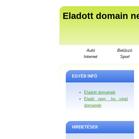
Eladott domain n
Autó
Betűszó
Internet
Sport
EGYÉB INFÓ
Eladott domainek
Eladó nem .hu végű
domainek
HIRDETÉSEK