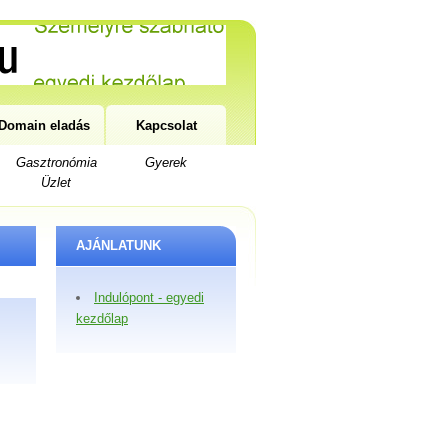
Domain eladás
Kapcsolat
Gasztronómia
Gyerek
Üzlet
AJÁNLATUNK
Indulópont - egyedi
kezdőlap